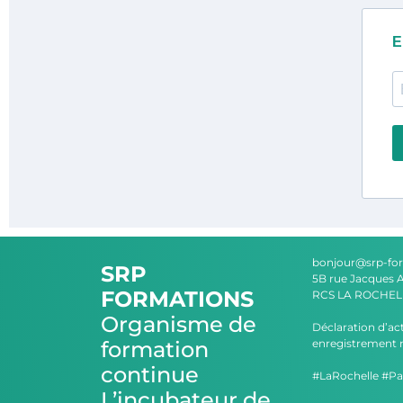
E
bonjour@srp-fo
SRP
5B rue Jacques 
FORMATIONS
RCS LA ROCHELL
Organisme de
Déclaration d’ac
formation
enregistrement n
continue
#LaRochelle #Par
L’incubateur de