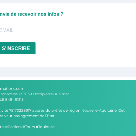
nvie de recevoir nos infos ?
S'INSCRIRE
rmations.com
Archambault 17139 Dompierre-sur-mer
E 848461315
tivité 75170228917 auprès du préfet de région Nouvelle-Aquitaine. Cet
e vaut pas agrément de l’Etat.
is #Poitiers #Tours #Toulouse